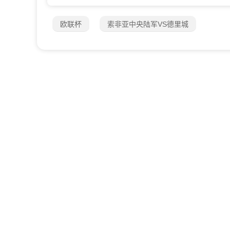
欧联杯
索非亚中央陆军VS德里城