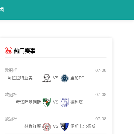
闻
热门赛事
欧冠杯
07-08
阿拉拉特亚美尼亚
VS
里加FC
欧冠杯
07-08
考诺萨基列斯
VS
德利塔
欧冠杯
07-08
林肯红魔
VS
伊斯卡尔德斯