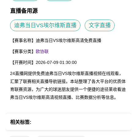
直播备用源
迪弗当日VS埃尔维斯直播
文字直播
【赛事名称】
迪弗当日VS埃尔维斯高清免费直播
【赛事分类】
欧协联
【开赛时间】
2026-07-09 01:30:00
24直播网提供免费迪弗当日VS埃尔维斯直播视频在线观看，
汇聚了联赛相关直播导航链接。本站整理了各大平台的优质体
育联赛资源，为广大的球迷朋友提供一个便捷的途径莱收看迪
弗当日VS埃尔维斯高清视频直播、比赛数据分析等信息。
相关标签: