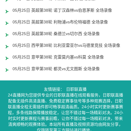
05月25日 英超第38轮 诺丁汉森林vs伯恩茅斯 全场录像
05月25日 英超第38轮 利物浦vs布伦特福德 全场录像
05月25日 英超第38轮 桑德兰vs切尔西 全场录像
05月25日 西甲第38轮 比利亚雷亚尔vs马德里竞技 全场录像
05月25日 意甲第38轮 克雷莫内塞vs科莫 全场录像
05月25日 意甲第38轮 都灵vs尤文图斯 全场录像
友情链接：
日职联直播
24直播网为您提供专业的日职联直播在线观看服务，日职联直播
配备无插件高清直播、免费稳定赛事信号等多种观赛选择，日职
联直播全程无需插件即可畅享超清画质。24小时实时更新赛事赛
程，多条线路保障播放稳定，让您不错过每一场精彩对决。24小
时实时更新赛程与赛事前瞻，让你不错过每一场精彩对决，带来
清爽顺畅的观赛体验。本站所有直播及视频资源均由网友分享，
仅跳转至第三方网站进行播放。