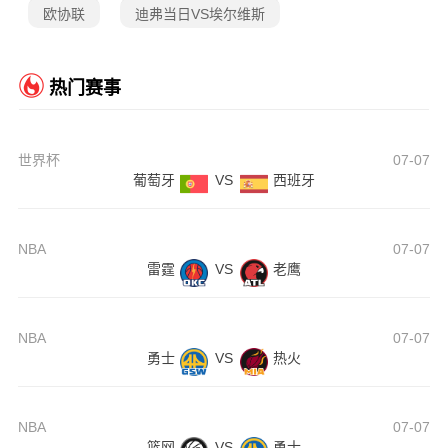
欧协联
迪弗当日VS埃尔维斯
热门赛事
世界杯
07-07
葡萄牙
VS
西班牙
NBA
07-07
雷霆
VS
老鹰
NBA
07-07
勇士
VS
热火
NBA
07-07
篮网
VS
勇士