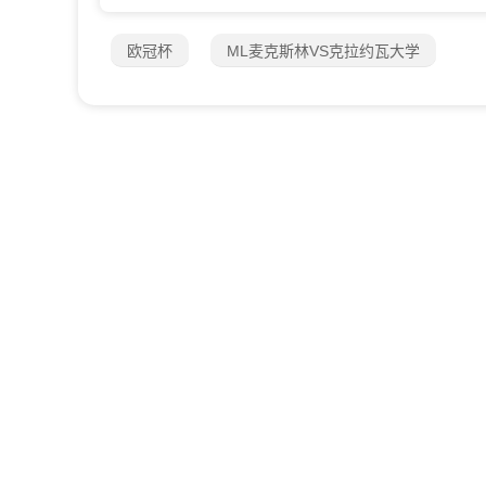
欧冠杯
ML麦克斯林VS克拉约瓦大学