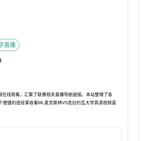
字直播
播
视频在线观看，汇聚了联赛相关直播导航链接。本站整理了各
个便捷的途径莱收看ML麦克斯林VS克拉约瓦大学高清视频直