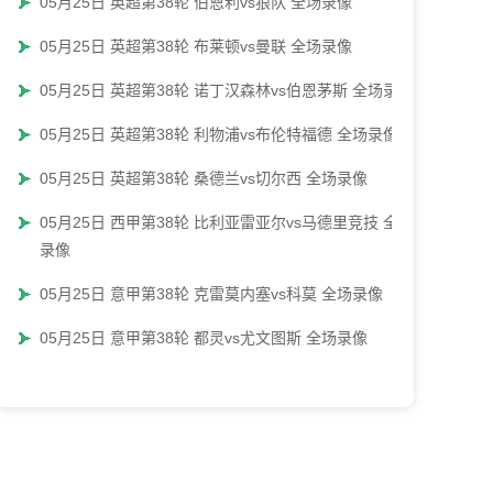
05月25日 英超第38轮 伯恩利vs狼队 全场录像
05月25日 英超第38轮 布莱顿vs曼联 全场录像
05月25日 英超第38轮 诺丁汉森林vs伯恩茅斯 全场录像
05月25日 英超第38轮 利物浦vs布伦特福德 全场录像
05月25日 英超第38轮 桑德兰vs切尔西 全场录像
05月25日 西甲第38轮 比利亚雷亚尔vs马德里竞技 全场
录像
05月25日 意甲第38轮 克雷莫内塞vs科莫 全场录像
05月25日 意甲第38轮 都灵vs尤文图斯 全场录像