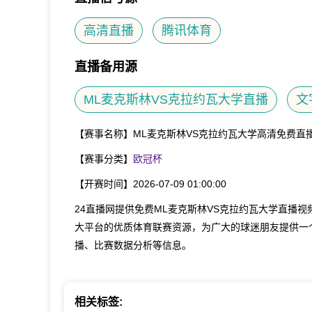
高清直播
腾讯体育
直播备用源
ML麦克斯林VS克拉约瓦大学直播
文
【赛事名称】
ML麦克斯林VS克拉约瓦大学高清免费直
【赛事分类】
欧冠杯
【开赛时间】
2026-07-09 01:00:00
24直播网提供免费ML麦克斯林VS克拉约瓦大学直播
大平台的优质体育联赛资源，为广大的球迷朋友提供一
播、比赛数据分析等信息。
相关标签: