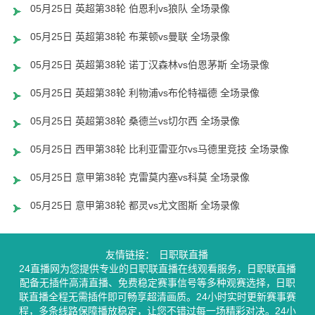
05月25日 英超第38轮 伯恩利vs狼队 全场录像
05月25日 英超第38轮 布莱顿vs曼联 全场录像
05月25日 英超第38轮 诺丁汉森林vs伯恩茅斯 全场录像
05月25日 英超第38轮 利物浦vs布伦特福德 全场录像
05月25日 英超第38轮 桑德兰vs切尔西 全场录像
05月25日 西甲第38轮 比利亚雷亚尔vs马德里竞技 全场录像
05月25日 意甲第38轮 克雷莫内塞vs科莫 全场录像
05月25日 意甲第38轮 都灵vs尤文图斯 全场录像
友情链接：
日职联直播
24直播网为您提供专业的日职联直播在线观看服务，日职联直播
配备无插件高清直播、免费稳定赛事信号等多种观赛选择，日职
联直播全程无需插件即可畅享超清画质。24小时实时更新赛事赛
程，多条线路保障播放稳定，让您不错过每一场精彩对决。24小