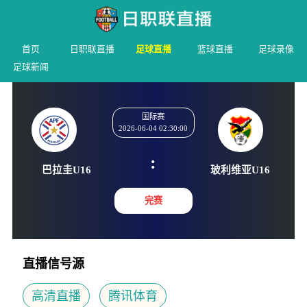
首页
日职联直播
足球直播
篮球直播
足球录像
足球新闻
国际赛
2026-06-04 02:30:00
:
巴拉圭U16
玻利维亚
完赛
直播信号源
高清直播
腾讯体育