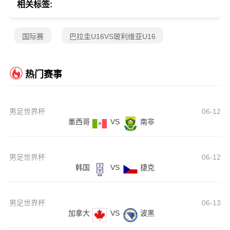
相关标签:
国际赛
巴拉圭U16VS玻利维亚U16
热门赛事
男足世界杯
06-12
墨西哥
VS
南非
男足世界杯
06-12
韩国
VS
捷克
男足世界杯
06-13
加拿大
VS
波黑