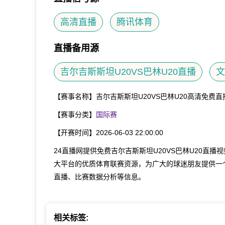
高清直播
腾讯体育
直播备用源
吉尔吉斯斯坦U20VS巴林U20直播
文
【赛事名称】
吉尔吉斯斯坦U20VS巴林U20高清免费直
【赛事分类】
国际赛
【开赛时间】
2026-06-03 22:00:00
24直播网提供免费吉尔吉斯斯坦U20VS巴林U20直
大平台的优质体育联赛资源，为广大的球迷朋友提供一个
直播、比赛数据分析等信息。
相关标签: