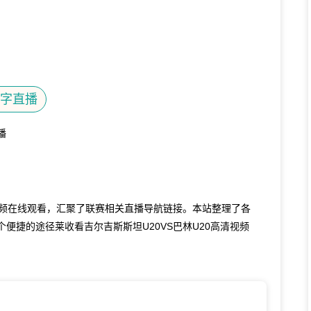
字直播
播
播视频在线观看，汇聚了联赛相关直播导航链接。本站整理了各
便捷的途径莱收看吉尔吉斯斯坦U20VS巴林U20高清视频