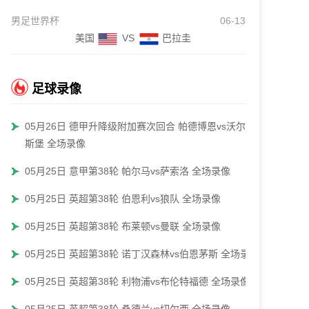
男足世界杯
06-13
美国
VS
巴拉圭
足球录像
05月26日 德甲升降级附加赛次回合 帕德博恩vs沃尔夫
斯堡 全场录像
05月25日 意甲第38轮 帕尔马vs萨索洛 全场录像
05月25日 英超第38轮 伯恩利vs狼队 全场录像
05月25日 英超第38轮 布莱顿vs曼联 全场录像
05月25日 英超第38轮 诺丁汉森林vs伯恩茅斯 全场录像
05月25日 英超第38轮 利物浦vs布伦特福德 全场录像