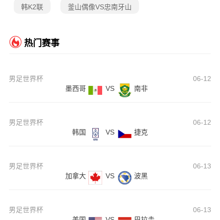
韩K2联
釜山偶像VS忠南牙山
热门赛事
男足世界杯
06-12
墨西哥
VS
南非
男足世界杯
06-12
韩国
VS
捷克
男足世界杯
06-13
加拿大
VS
波黑
男足世界杯
06-13
美国
VS
巴拉圭