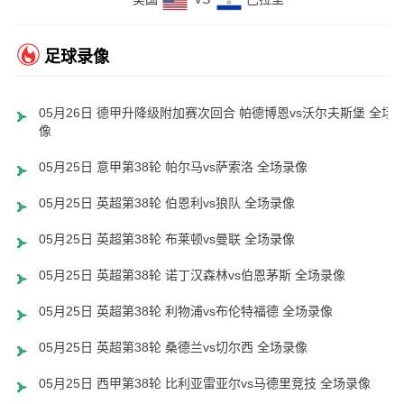
足球录像
05月26日 德甲升降级附加赛次回合 帕德博恩vs沃尔夫斯堡 全场
像
05月25日 意甲第38轮 帕尔马vs萨索洛 全场录像
05月25日 英超第38轮 伯恩利vs狼队 全场录像
05月25日 英超第38轮 布莱顿vs曼联 全场录像
05月25日 英超第38轮 诺丁汉森林vs伯恩茅斯 全场录像
05月25日 英超第38轮 利物浦vs布伦特福德 全场录像
05月25日 英超第38轮 桑德兰vs切尔西 全场录像
05月25日 西甲第38轮 比利亚雷亚尔vs马德里竞技 全场录像