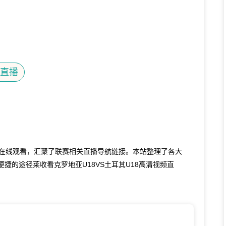
直播
视频在线观看，汇聚了联赛相关直播导航链接。本站整理了各大
捷的途径莱收看克罗地亚U18VS土耳其U18高清视频直