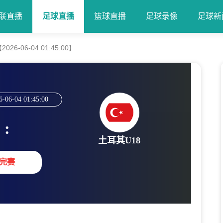
联直播
足球直播
篮球直播
足球录像
足球新
26-06-04 01:45:00】
6-06-04 01:45:00
:
土耳其U18
完赛