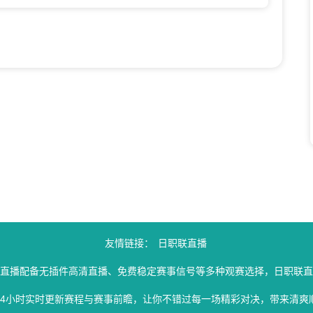
友情链接：
日职联直播
联直播配备无插件高清直播、免费稳定赛事信号等多种观赛选择，日职联直
24小时实时更新赛程与赛事前瞻，让你不错过每一场精彩对决，带来清爽