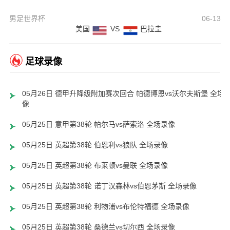
男足世界杯
06-13
美国
VS
巴拉圭
足球录像
05月26日 德甲升降级附加赛次回合 帕德博恩vs沃尔夫斯堡 全场
像
05月25日 意甲第38轮 帕尔马vs萨索洛 全场录像
05月25日 英超第38轮 伯恩利vs狼队 全场录像
05月25日 英超第38轮 布莱顿vs曼联 全场录像
05月25日 英超第38轮 诺丁汉森林vs伯恩茅斯 全场录像
05月25日 英超第38轮 利物浦vs布伦特福德 全场录像
05月25日 英超第38轮 桑德兰vs切尔西 全场录像