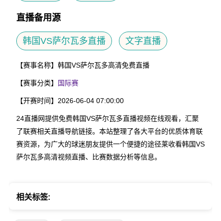
直播备用源
韩国VS萨尔瓦多直播
文字直播
【赛事名称】
韩国VS萨尔瓦多高清免费直播
【赛事分类】
国际赛
【开赛时间】
2026-06-04 07:00:00
24直播网提供免费韩国VS萨尔瓦多直播视频在线观看，汇聚
了联赛相关直播导航链接。本站整理了各大平台的优质体育联
赛资源，为广大的球迷朋友提供一个便捷的途径莱收看韩国VS
萨尔瓦多高清视频直播、比赛数据分析等信息。
相关标签: