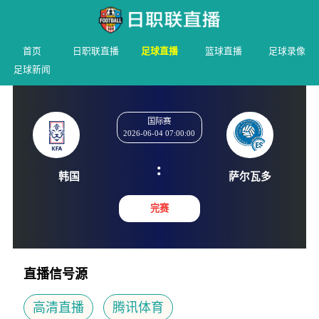
首页
日职联直播
足球直播
篮球直播
足球录像
足球新闻
国际赛
2026-06-04 07:00:00
:
韩国
萨尔瓦
完赛
直播信号源
高清直播
腾讯体育