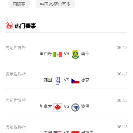
国际赛
韩国VS萨尔瓦多
热门赛事
男足世界杯
06-12
墨西哥
VS
南非
男足世界杯
06-12
韩国
VS
捷克
男足世界杯
06-13
加拿大
VS
波黑
男足世界杯
06-13
美国
VS
巴拉圭