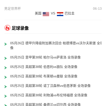
男足世界杯
06-13
美国
VS
巴拉圭
足球录像
05月26日 德甲升降级附加赛次回合 帕德博恩vs沃尔夫斯堡 全场
像
05月25日 意甲第38轮 帕尔马vs萨索洛 全场录像
05月25日 英超第38轮 伯恩利vs狼队 全场录像
05月25日 英超第38轮 布莱顿vs曼联 全场录像
05月25日 英超第38轮 诺丁汉森林vs伯恩茅斯 全场录像
05月25日 英超第38轮 利物浦vs布伦特福德 全场录像
05月25日 英超第38轮 桑德兰vs切尔西 全场录像