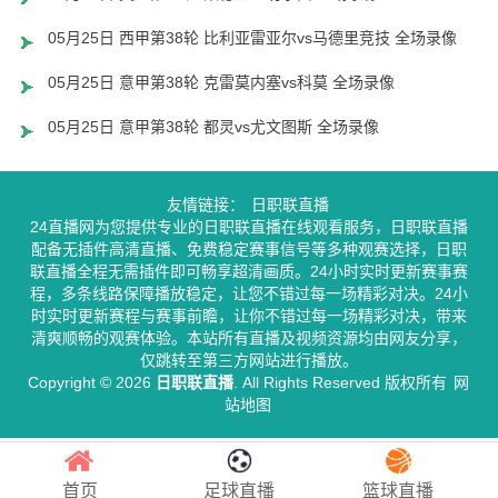
05月25日 西甲第38轮 比利亚雷亚尔vs马德里竞技 全场录像
05月25日 意甲第38轮 克雷莫内塞vs科莫 全场录像
05月25日 意甲第38轮 都灵vs尤文图斯 全场录像
友情链接：
日职联直播
24直播网为您提供专业的日职联直播在线观看服务，日职联直播
配备无插件高清直播、免费稳定赛事信号等多种观赛选择，日职
联直播全程无需插件即可畅享超清画质。24小时实时更新赛事赛
程，多条线路保障播放稳定，让您不错过每一场精彩对决。24小
时实时更新赛程与赛事前瞻，让你不错过每一场精彩对决，带来
清爽顺畅的观赛体验。本站所有直播及视频资源均由网友分享，
仅跳转至第三方网站进行播放。
Copyright © 2026
日职联直播
. All Rights Reserved 版权所有
网
站地图
首页
足球直播
篮球直播