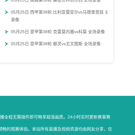
05月25日 英超第38轮 桑德兰vs切尔西 全场录像
05月25日 西甲第38轮 比利亚雷亚尔vs马德里竞技 全场
录像
05月25日 意甲第38轮 克雷莫内塞vs科莫 全场录像
05月25日 意甲第38轮 都灵vs尤文图斯 全场录像
播全程无需插件即可畅享超清画质。24小时实时更新赛事赛
顺畅的观赛体验。本站所有直播及视频资源均由网友分享，仅