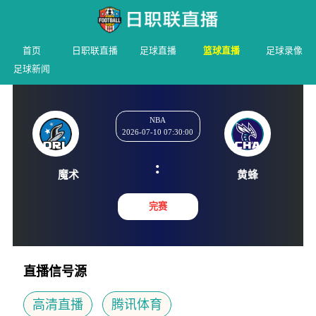
首页
日职联直播
足球直播
篮球直播
足球录像
足球新闻
NBA
2026-07-10 07:30:00
:
魔术
黄蜂
完赛
直播信号源
高清直播
腾讯体育