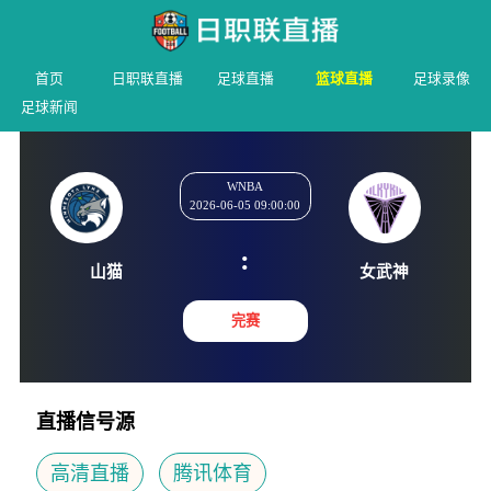
首页
日职联直播
足球直播
篮球直播
足球录像
足球新闻
WNBA
2026-06-05 09:00:00
:
山猫
女武
完赛
直播信号源
高清直播
腾讯体育