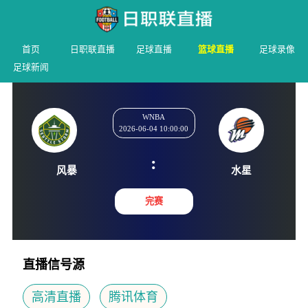
首页
日职联直播
足球直播
篮球直播
足球录像
足球新闻
WNBA
2026-06-04 10:00:00
:
风暴
水星
完赛
直播信号源
高清直播
腾讯体育