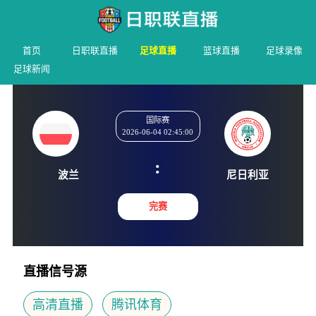
首页
日职联直播
足球直播
篮球直播
足球录像
足球新闻
国际赛
2026-06-04 02:45:00
:
波兰
尼日利
完赛
直播信号源
高清直播
腾讯体育