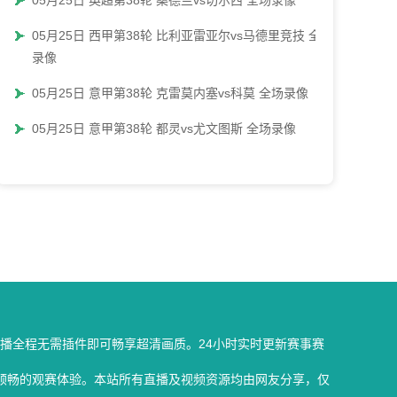
05月25日 英超第38轮 桑德兰vs切尔西 全场录像
05月25日 西甲第38轮 比利亚雷亚尔vs马德里竞技 全场
录像
05月25日 意甲第38轮 克雷莫内塞vs科莫 全场录像
05月25日 意甲第38轮 都灵vs尤文图斯 全场录像
播全程无需插件即可畅享超清画质。24小时实时更新赛事赛
顺畅的观赛体验。本站所有直播及视频资源均由网友分享，仅