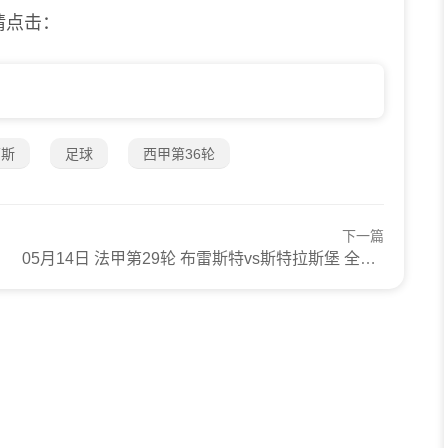
请点击：
蒂斯
足球
西甲第36轮
下一篇
05月14日 法甲第29轮 布雷斯特vs斯特拉斯堡 全场录像