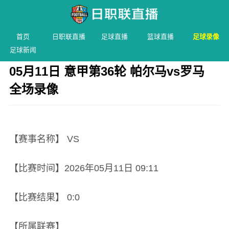
首页
日职联直播
足球直播
篮球直播
足球录像
足球新闻
05月11日 意甲第36轮 帕尔马vs罗马
全场录像
发布时间：2026年05月11日 09:11 阅读：
2 次
【赛事名称】 VS
【比赛时间】2026年05月11日 09:11
【比赛结果】 0:0
【所属联赛】