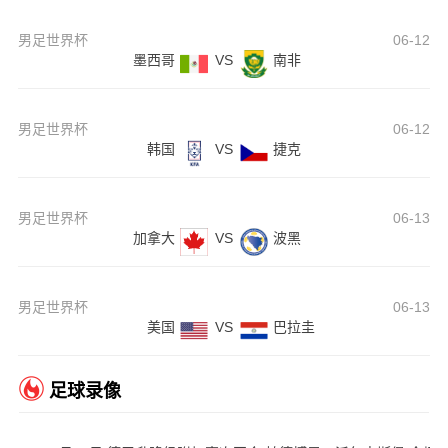
男足世界杯
06-12
墨西哥
VS
南非
男足世界杯
06-12
韩国
VS
捷克
男足世界杯
06-13
加拿大
VS
波黑
男足世界杯
06-13
美国
VS
巴拉圭
足球录像