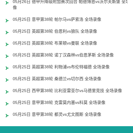
05月26日 德甲升降级附加赛次回合 帕德博恩vs沃尔夫斯堡 全场
像
05月25日 意甲第38轮 帕尔马vs萨索洛 全场录像
05月25日 英超第38轮 伯恩利vs狼队 全场录像
05月25日 英超第38轮 布莱顿vs曼联 全场录像
05月25日 英超第38轮 诺丁汉森林vs伯恩茅斯 全场录像
05月25日 英超第38轮 利物浦vs布伦特福德 全场录像
05月25日 英超第38轮 桑德兰vs切尔西 全场录像
05月25日 西甲第38轮 比利亚雷亚尔vs马德里竞技 全场录像
05月25日 意甲第38轮 克雷莫内塞vs科莫 全场录像
05月25日 意甲第38轮 都灵vs尤文图斯 全场录像