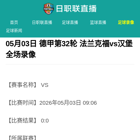
首页
日职联直播
足球直播
篮球直播
足球录像
足球新闻
05月03日 德甲第32轮 法兰克福vs汉堡
全场录像
发布时间：2026年05月03日 09:06 阅读：
2 次
【赛事名称】 VS
【比赛时间】2026年05月03日 09:06
【比赛结果】 0:0
【所属联赛】