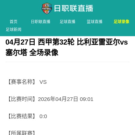
首页
日职联直播
足球直播
篮球直播
足球录像
足球新闻
04月27日 西甲第32轮 比利亚雷亚尔vs
塞尔塔 全场录像
发布时间：2026年04月27日 09:01 阅读：
2 次
【赛事名称】 VS
【比赛时间】2026年04月27日 09:01
【比赛结果】 0:0
【所属联赛】