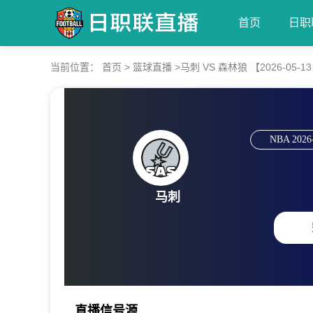
首页
日职
当前位置：
首页
>
篮球直播
>
马刺 VS 森林狼 【2026-05-13 
NBA
2026
马刺
直播信号源