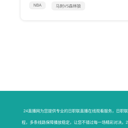
NBA
马刺VS森林狼
24直播网为您提供专业的日职联直播在线观看服务，日职
程，多条线路保障播放稳定，让您不错过每一场精彩对决。